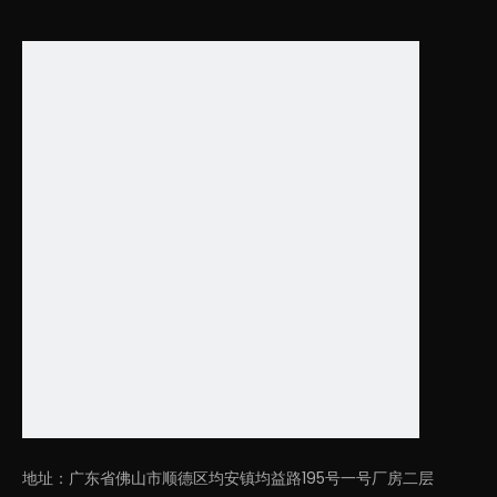
地址：广东省佛山市顺德区均安镇均益路195号一号厂房二层