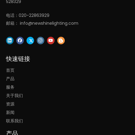
528329
电话：020-22863929
LED吸顶安装装饰办公照
六角隔音板
邮箱：
info@newshinelighting.com
明 LL0213AM
LL0186MACNL
快速链接
首页
产品
服务
关于我们
资源
隔音板led灯圆形吸顶灯
方形吸音灯降噪方形led灯
LL0112MACNL
吊灯 LL0185
新闻
联系我们
1
2
3
4
...
6
产品