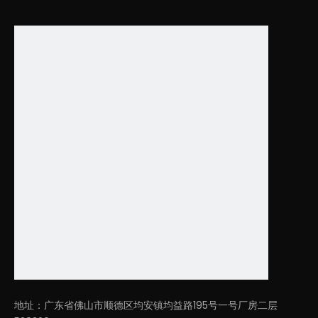
视频
led方形吸顶装吸顶灯
LL0185UDM-220W
月亮灯led灯天花板吸顶装
圆形灯LL0112M
地址：广东省佛山市顺德区均安镇均益路195号一号厂房二层