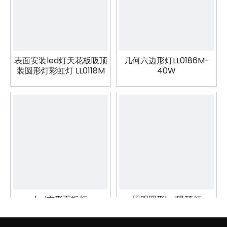
表面安装led灯天花板吸顶
几何六边形灯LL0186M-
装圆形灯彩虹灯 LL0118M
40W
led方形面板灯
照明圆形led吸顶灯
LL0185UDM-50W
LL0112UDM