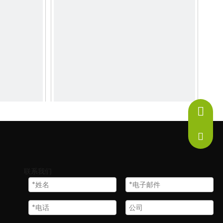
+86-13
S-180W
led方形吊灯 LL0185UDS-50W
info@ne
1
2
3
4
...
17
联系我们