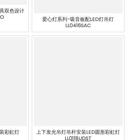
视频
灯具双色设计
RO
爱心灯系列-吸音板配LED灯吊灯
LL0416SAC
安装彩虹灯
上下发光吊灯吊杆安装LED圆形彩虹灯
LL0118UDST