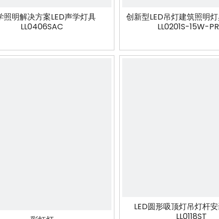
学照明解决方案LED声学灯具
创新型LED吊灯建筑照明
LL0406SAC
LL0201S-15W-P
视频
LED圆形吸顶灯吊灯杆
LL0118ST