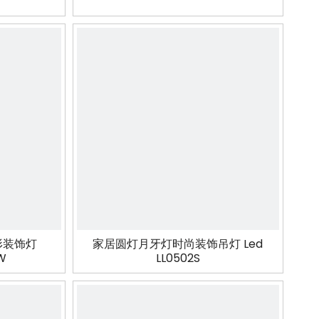
形装饰灯
家居圆灯月牙灯时尚装饰吊灯 Led
W
LL0502S