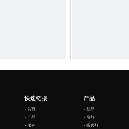
灯六边形 LED 面板灯吸顶灯
圆形灯商场大厅灯 LL0112
LL0186UDM 120W
»
快速链接
产品
首页
新品
产品
吊灯
服务
吸顶灯