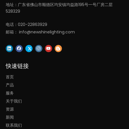
地址：广东省佛山市顺德区均安镇均益路195号一号厂房二层
528329
老化测试
电话：020-22863929
邮箱：
info@newshinelighting.com
凌轩家族
快速链接
首页
仓库
产品
服务
关于我们
资源
实用新型专利 - 一种安装便捷式照明灯
新闻
联系我们