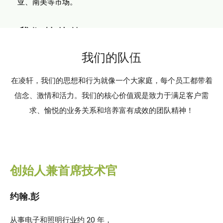
亚、南美等市场。
我们的价值
问责制：
我们总是说到做到。
我们的队伍
志向：
我们制定了远大的发展计划，并吸引有抱负的人
才。
在凌轩，我们的思想和行为就像一个大家庭，每个员工都带着
赋权：
我们授予员工自主权，让他们能够有效完成工作。
信念、激情和活力。我们的核心价值观是致力于满足客户需
以客户为中心
：客户是我们存在的理由。
求、愉悦的业务关系和培养富有成效的团队精神！
快速：
我们会迅速采取行动，用积极的能量和精神进行沟
通。
光没有界限，只有可能性！
创始人兼首席技术官
约翰.彭
从事电子和照明行业约 20 年，