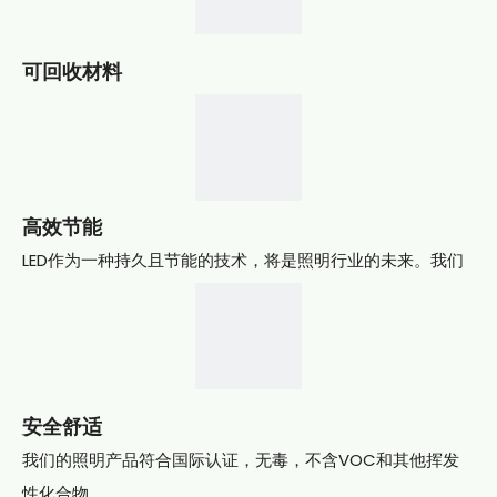
物料库存
可回收材料
我们的照明灯具的大部分材料和所有运输包装均由可回收材料
制成。
高效节能
LED作为一种持久且节能的技术，将是照明行业的未来。我们
产线
所有的照明产品、办公室和生产车间均采用节能 LED 照明，以
减少能源消耗。
ETL证书-嵌入式灯具
安全舒适
专利
我们的照明产品符合国际认证，无毒，不含VOC和其他挥发
性化合物。