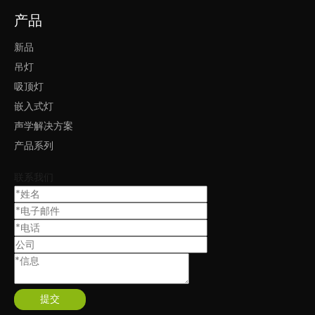
产品
新品
包装测试
吊灯
吸顶灯
嵌入式灯
声学解决方案
产品系列
联系我们
出货
外观设计专利 - 装饰灯（彩虹）
提交