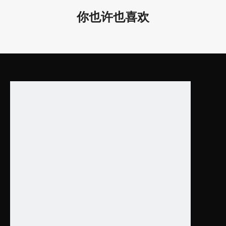
的尺寸，直吊在天花板
你也许也喜欢
上。
同系列的其他产品
型号
功率
尺寸（毫
LL0204UDS-30W（上
30W
D400*13*72/ D
15w，下15w）
LL0204UDS-50W（上
50W
D600*13*72/ D
25w，下25w）
LL0204UDS-60W（上
60W
D800*13*72/ D
30w，下30w）
LL0204UDS-80W（上
80W
D1000*13*72/ 