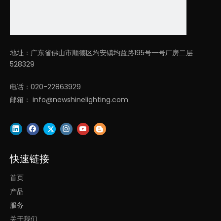
40w，下40w）
LL0204UDS-90W（上
90W
D1200*13*72/ 
45w，下45w）
LL0204UDS-100W（上
地址：广东省佛山市顺德区均安镇均益路195号一号厂房二层
100W
D1500*13*72/ 
50w，下50w）
528329
电话：020-22863929
下载
邮箱：
info@newshinelighting.com
数据表
目录
快速链接
首页
上一条:
产品
下一条:
服务
关于我们