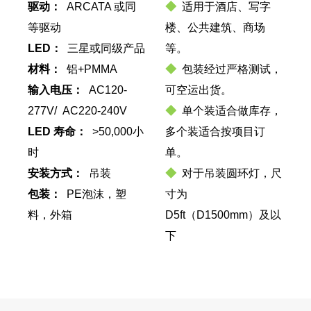
驱动：
ARCATA 或同
◆
适用于酒店、写字
等驱动
楼、公共建筑、商场
LED：
三星或同级产品
等。
材料：
铝+PMMA
◆
包装经过严格测试，
输入电压：
AC120-
可空运出货。
277V/ AC220-240V
◆
单个装适合做库存，
LED 寿命：
>50,000小
多个装适合按项目订
时
单。
安装方式：
吊装
◆
对于吊装圆环灯，尺
包装：
PE泡沫，塑
寸为
料，外箱
D5ft（D1500mm）及以
下
D5ft（D1500mm），采
用中心吊；对于
D5ft（D1500mm）以上