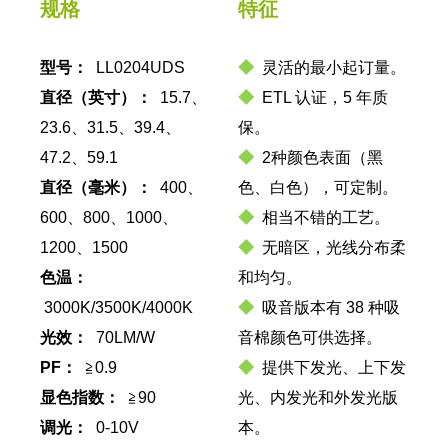
规格
特征
型号：
LL0204UDS
◆
灵活的最小起订量。
直径（英寸）：
15.7、
◆
ETL 认证，5 年质
23.6、31.5、39.4、
保。
47.2、59.1
◆
2种颜色表面（黑
直径（毫米）：
400、
色、白色），可定制。
600、800、1000、
◆
相当不错的工艺。
1200、1500
◆
无暗区，光线分布柔
色温：
和均匀。
3000K/3500K/4000K
◆
吸音版本有 38 种吸
光效：
70LM/W
音棉颜色可供选择。
PF：
≧0.9
◆
提供下发光、上下发
显色指数：
≧90
光、内发光和外发光版
调光：
0-10V
本。