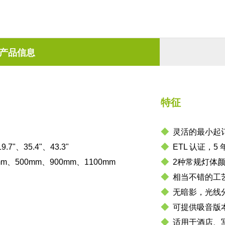
产品信息
特征
◆
灵活的最小起
9.7"、35.4"、43.3"
◆
ETL 认证，5
mm、500mm、900mm、1100mm
◆
2种常规灯体
◆
相当不错的工
◆
无暗影，光线
◆
可提供吸音版本
◆
适用于酒店、