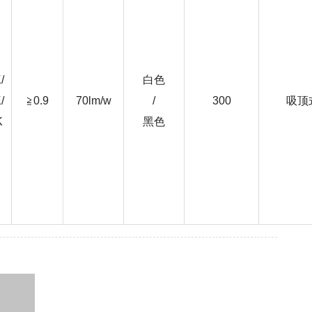
/
白色
/
≧0.9
70lm/w
/
300
吸顶
K
黑色