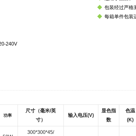
◆
包装经过严格
◆
每箱单件包装
20-240V
尺寸（毫米/英
显色指
色温
输入电压(V)
功率
寸）
数
(K)
300*300*45/