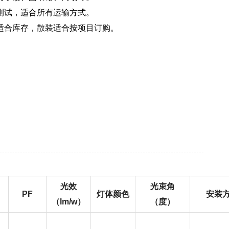
测试，适合所有运输方式。
适合库存，散装适合按项目订购。
光效
光束角
PF
灯体颜色
安装
（lm/w）
（度）