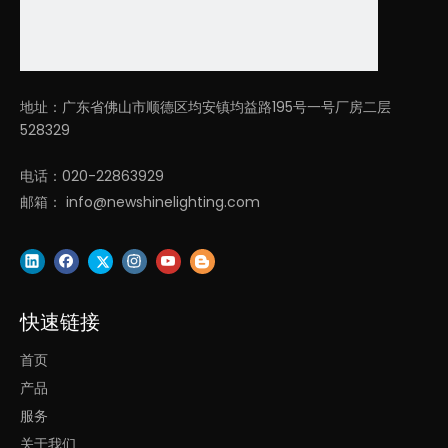
为什么选择我们？
1. 凌轩照明有限公司, 专注LED建筑照明, 设计和生产多年, 研发和销
售团队从事照明行业超过20年。
地址：广东省佛山市顺德区均安镇均益路195号一号厂房二层
528329
2. 我们所有的 LED 线性灯在研发过程中和发货前都在我们的测试
实验室经过严格的合格/测试。我们根据应用进行耐热测试、高温
电话：020-22863929
测试、开关灯测试、电流测试、老化测试、称重测试、包装跌落测
邮箱：
info@newshinelighting.com
试等。
3. 提供建筑照明解决方案,一小时内快速报价, 2-4周交货！
快速链接
首页
上一条:
产品
服务
下一条:
关于我们