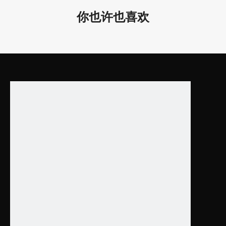
LL0149R-1500
115*35*1500mm /
AC22
80W
你也许也喜欢
4.53*1.38*59.06”
AC120
LL0149R-2400
115*35*2400mm /
100W
4.53*1.38*94.49”
产品特点：
1. 不同尺寸可供选择。
2. 适合在学校、办公室、会议室等使用。
3. 可悬挂和吸顶安
4. 保修期为5年！
广泛应用于酒店、办公室、图书馆、博物馆等。