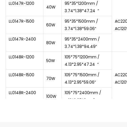
LL0147R-1200
95*35*1200mm /
40W
3.74*1.38*47.24 ”
LL0147R-1500
95*35*1500mm /
AC22
60W
3.74*1.38*59.06”
AC120
LL0147R-2400
95*35*2400mm /
80W
3.74*1.38*94.49”
LL0148R-1200
105*75*1200mm /
50W
4.13*2.95*47.24 ”
LL0148R-1500
105*75*1500mm /
AC22
70W
4.13*2.95*59.06”
AC120
LL0148R-2400
105*75*2400mm /
100W
4.13*2.95*94.49”
LL0149R-1200
115*35*1200mm /
50W
4.53*1.38*47.24 ”