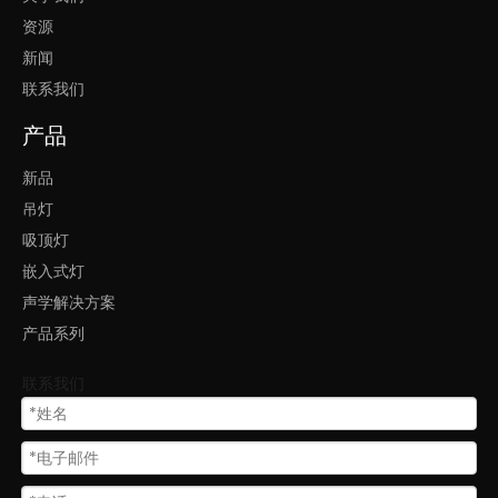
资源
led走廊嵌入式灯框灯线条灯
led长条嵌入式灯
新闻
联系我们
led嵌入式灯长条
产品
灯具卧室嵌入式灯房间框灯线条灯
新品
客厅大嵌入式灯框灯线条灯
长条嵌入式灯led灯
吊灯
吸顶灯
led嵌入式灯长条灯
长条形led嵌入式灯
嵌入式灯
长型嵌入式灯
led线条框灯嵌入式灯
声学解决方案
产品系列
联系我们