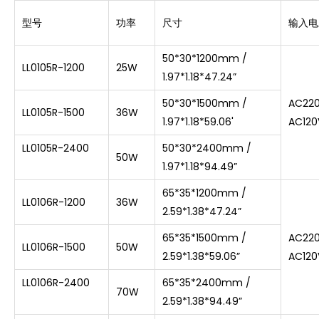
型号
功率
尺寸
输入电
50*30*1200mm /
LL0105R-1200
25W
1.97*1.18*47.24”
50*30*1500mm /
AC22
LL0105R-1500
36W
1.97*1.18*59.06'
AC120
LL0105R-2400
50*30*2400mm /
50W
1.97*1.18*94.49”
65*35*1200mm /
LL0106R-1200
36W
2.59*1.38*47.24”
65*35*1500mm /
AC22
LL0106R-1500
50W
2.59*1.38*
59.06
”
AC120
LL0106R-2400
65*35*2400mm /
70W
2.59*1.38*
94.49
”