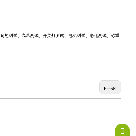
进行耐热测试、高温测试、开关灯测试、电流测试、老化测试、称重
下一条:
+86-13