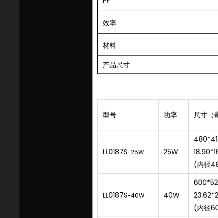
PF
效率
材料
产品尺寸
型号
功率
尺寸（
480*4
LL0187S
25W
18.90*1
-25W
(内径4
600*5
LL0187S
40W
23.62*
-40W
(内径6