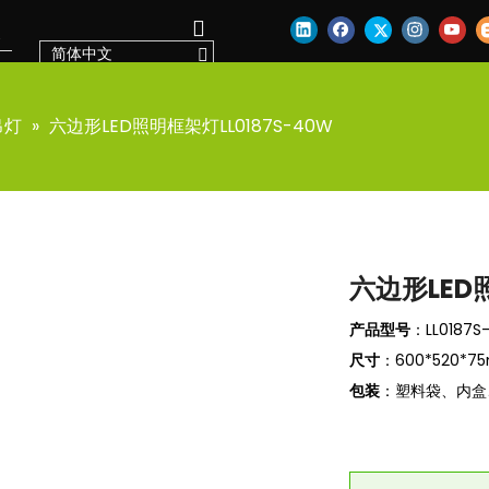
简体中文
吊灯
»
六边形LED照明框架灯LL0187S-40W
六边形LED照
产品型号
：LL0187S
尺寸
：600*520*75m
包装
：塑料袋、内盒