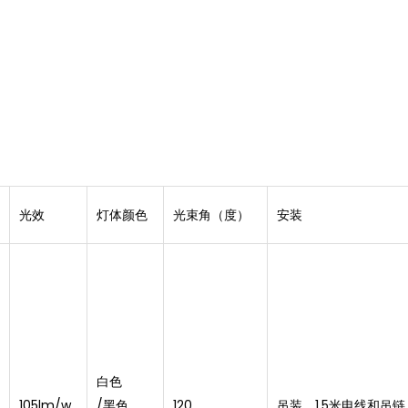
光效
灯体颜色
光束角（度）
安装
白色
105lm/w
/黑色
120
吊装，1.5米电线和吊链