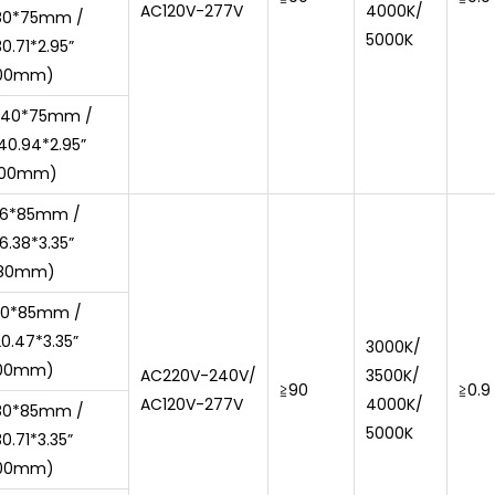
AC120V-277V
4000K/
80*75mm /
5000K
0.71*2.95”
00mm)
1040*75mm /
40.94*2.95”
200mm)
16*85mm /
6.38*3.35”
80mm)
20*85mm /
0.47*3.35”
3000K/
00mm)
AC220V-240V/
3500K/
≧90
≧0.9
AC120V-277V
4000K/
80*85mm /
5000K
0.71*3.35”
00mm)