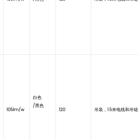
白色
/黑色
105lm/w
120
吊装，1.5米电线和吊链