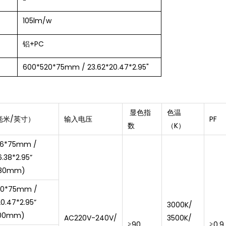
105lm/w
铝+PC
600*520*75mm / 23.62*20.47*2.95"
显色指
色温
毫米/英寸）
输入电压
PF
数
（K）
16*75mm /
6.38*2.95”
80mm)
20*75mm /
20.47*2.95”
3000K/
00mm)
AC220V-240V/
3500K/
≧90
≧0.9