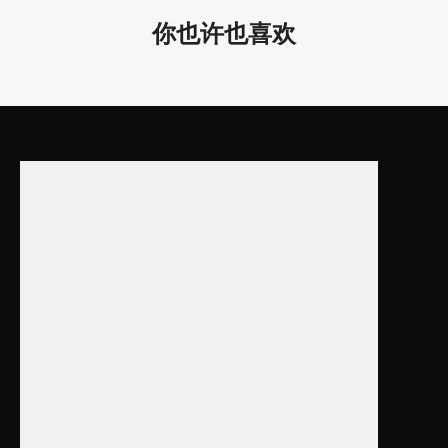
实验室经过严格的合格/测试。我们根据应用进行耐热测试、高温
你也许也喜欢
测试、开关灯测试、电流测试、老化测试、称重测试、包装跌落测
试等。
3. 提供建筑照明解决方案，一小时内快速报价， 2-4周交货！
上一条:
下一条:
办公室吊灯
LED线性灯
led面板灯框灯线条灯
照明工程led灯线条框灯
线性灯吊灯框灯线条灯
led平面灯框灯线条灯
led线条灯供应商
led照明灯框灯线条灯
led照明灯具框灯线条灯
办公吊灯长条灯