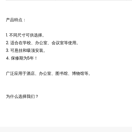
产品特点：
1. 不同尺寸可供选择。
2. 适合在学校、办公室、会议室等使用。
3. 可悬挂和吸顶安装。
4. 保修期为5年！
广泛应用于酒店、办公室、图书馆、博物馆等。
为什么选择我们？
1. 凌轩照明有限公司， 专注LED建筑照明，设计和生产多年，研发
和销售团队从事照明行业超过20年。
2. 我们所有的 LED 线性灯在研发过程中和发货前都在我们的测试