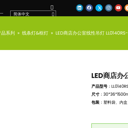
简体中文
产品系列
»
线条灯&框灯
»
LED商店办公室线性吊灯 LL0140RS-
LED商店办公
产品型号
：LL0140RS
尺寸
：30*36*1500mm
包装
：塑料袋、内盒