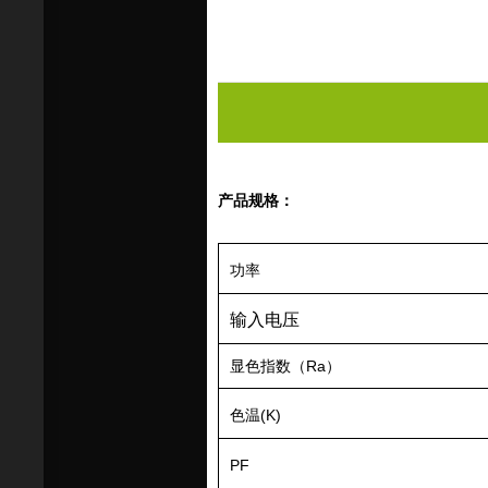
产品规格：
功率
输入电压
显色指数（Ra）
色温(K)
PF