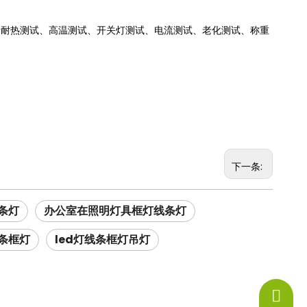
进行耐热测试、高温测试、开关灯测试、电流测试、老化测试、称重
下一条:
条灯
办公室在照明灯具框灯线条灯
线条框灯
led灯线条框灯吊灯
+86-13