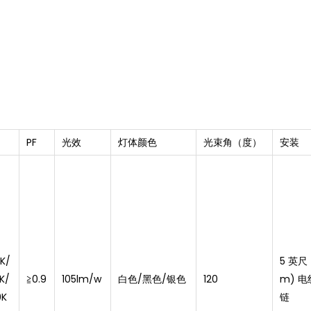
PF
光效
灯体颜色
光束角（度）
安装
K/
5 英尺 (
K/
≧0.9
105lm/w
白色/黑色/银色
120
m) 
0K
链