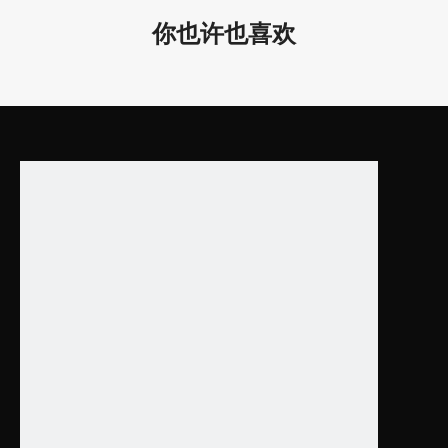
你也许也喜欢
为什么选择我们？
1. 凌轩照明有限公司, 专注LED建筑照明, 设计和生产多年, 研发和销
售团队从事照明行业超过20年。
2. 我们所有的 LED 线性灯在研发过程中和发货前都在我们的测试
实验室经过严格的合格/测试。我们根据应用进行耐热测试、高温
测试、开关灯测试、电流测试、老化测试、称重测试、包装跌落测
试等。
3. 提供建筑照明解决方案,一小时内快速报价, 2-4周交货！
上一条:
下一条: