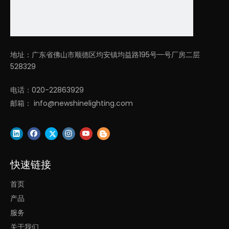
悬挂式下发光方形框架灯具
四边形灯led吊灯
方灯四边形吊灯
吊灯led四边形长条灯
地址：广东省佛山市顺德区均安镇均益路195号一号厂房二层
吊灯线性灯四边形led灯
天花板吊灯灯四边形
528329
电话：020-22863929
邮箱：
info@newshinelighting.com
快速链接
首页
产品
服务
关于我们