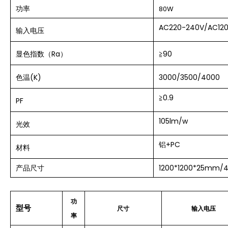
功率
80
W
AC220-240V/AC12
输入电压
显色指数（Ra）
≧90
色温(K)
3000/3500/4000
≧0.9
PF
105lm/w
光效
铝+PC
材料
产品尺寸
1200*1200*25mm/47
功
型号
尺寸
输入电压
率