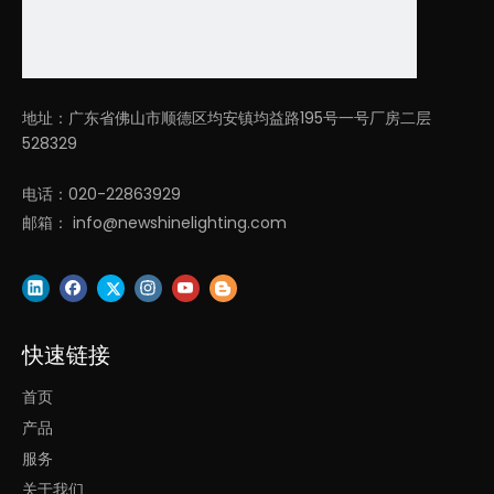
3. 可悬挂和吸顶安
4. 保修期为5年！
广泛应用于酒店、办公室、图书馆、博物馆等。
地址：广东省佛山市顺德区均安镇均益路195号一号厂房二层
528329
为什么选择我们？
电话：020-22863929
邮箱：
info@newshinelighting.com
1. 凌轩照明有限公司, 专注LED建筑照明, 设计和生产多年, 研发和销
售团队从事照明行业超过20年。
2. 我们所有的 LED 线性灯在研发过程中和发货前都在我们的测试
快速链接
实验室经过严格的合格/测试。我们根据应用进行耐热测试、高温
测试、开关灯测试、电流测试、老化测试、称重测试、包装跌落测
首页
试等。
产品
服务
3. 提供建筑照明解决方案,一小时内快速报价, 2-4周交货！
关于我们