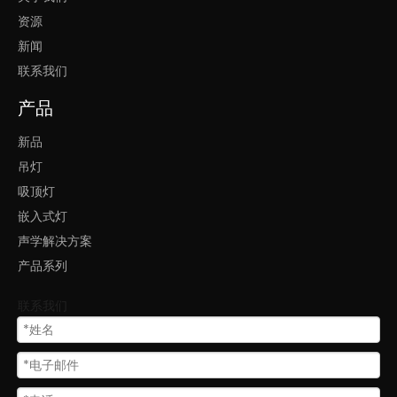
资源
上一条:
新闻
下一条:
联系我们
产品
家庭壁装吸顶灯框灯线条灯
吸顶方框线条灯
新品
吊灯
照明吸顶灯框灯线条灯
吸顶灯
led学校用壁装框灯线条灯
嵌入式灯
声学解决方案
顶灯壁装吸顶框灯线条灯
产品系列
家用壁装吸顶灯led框灯线条灯
联系我们
会议室吸顶灯壁装框灯线条灯
LED线性灯
LED上下发光壁灯
壁装线性灯具