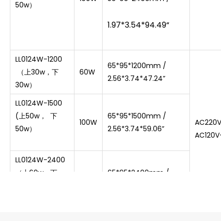
50w）
1.97*3.54*94.49“
LL0124W-1200
65*95*1200mm /
（上30w，下
60W
2.56*3.74*47.24”
30w）
LL0124W-1500
(
上50w，
下
65*95*1500mm /
100W
AC220V
50w）
2.56
*
3.74
*
59.06”
AC120V
LL0124W-2400
（上60w，下
65*95*2400mm /
120W
60w）
2.56
*
3.74
*
94.49”
LL0146W-1200