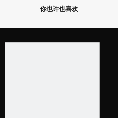
（上25w，下
43*90*1200mm /
你也许也喜欢
50W
25w）
1.69*3.54*47.24 ”
LL0146W-1500
（上35w，下
43*90*1500mm /
AC220V
70W
35w）
1.69
*
3.54
*
59.06”
AC120V
LL0146W-2400
（上50w，下
43*90*2400mm /
100W
50w）
1.69
*
3.54
*
94.49”
产品特点：
1. 不同尺寸可供选择。
2. 适合在学校、办公室、会议室等使用。