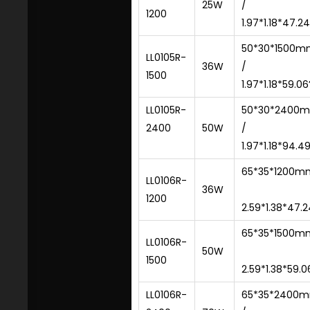
25W
/
1200
1.97*1.18*47.24
50*30*1500m
LL0105R-
36W
/
1500
1.97*1.18*59.06
LL0105R-
50*30*2400
2400
50W
/
1.97*1.18*94.49
65*35*1200m
LL0106R-
36W
1200
2.59*1.38*47.2
65*35*1500m
LL0106R-
50W
1500
2.59*1.38*
59.0
LL0106R-
65*35*2400