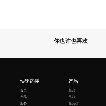
。
你也许也喜欢
物馆等。
快速链接
产品
首页
新品
明, 设计和生产多年, 研发和销售团队从事照明行业超过20年。
产品
吊灯
发过程中和发货前都在我们的测试实验室经过严格的合格/测试。我们根据应用
服务
吸顶灯