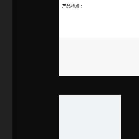
产品特点：
1. 不同尺寸可供选择。
2. 适合在学校、办公室、会议室等使用
3. 可悬挂和吸顶安
4. 保修期为5年！
广泛应用于酒店、办公室、图书馆、博
为什么选择我们？
1. 凌轩照明有限公司, 专注LED建筑照
2. 我们所有的 LED 线性灯在研