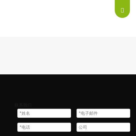
info@ne
联系我们
进行耐热测试、高温测试、开关灯测试、电流测试、老化测试、称重