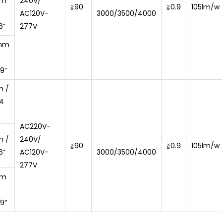
mm
240V/
≧90
≧0.9
105lm/w
AC120V-
3000/3500/4000
6”
277V
0mm
9”
m /
24
AC220V-
m /
240V/
≧90
≧0.9
105lm/w
6”
AC120V-
3000/3500/4000
277V
mm
9”