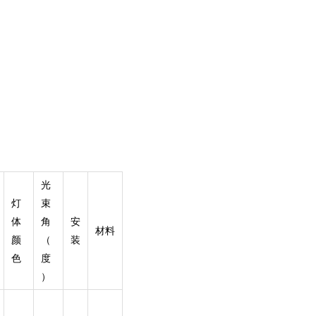
光
灯
束
体
角
安
材料
颜
（
装
色
度
）