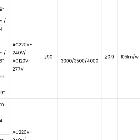
9”
m /
24
AC220V-
m /
240V/
≧90
≧0.9
105lm/w
6”
AC120V-
3000/3500/4000
277V
mm
49”
mm
24
AC220V-