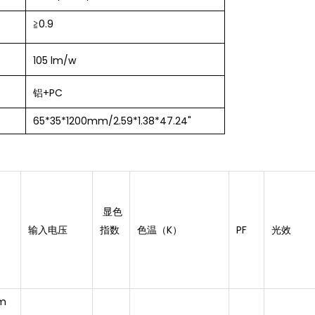
≧
0.9
105 lm/w
铝+PC
65*35*1200mm/
2.59*1.38*
47.24
"
显色
输入电压
指数
色温（K）
PF
光效
m