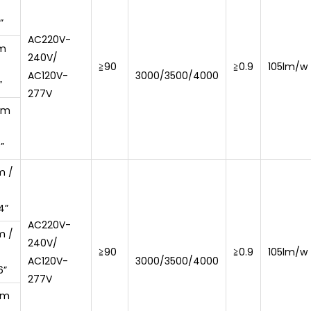
”
AC220V-
m
240V/
≧90
≧0.9
105lm/w
AC120V-
3000/3500/4000
”
277V
mm
”
m /
4”
AC220V-
m /
240V/
≧90
≧0.9
105lm/w
AC120V-
3000/3500/4000
6”
277V
mm