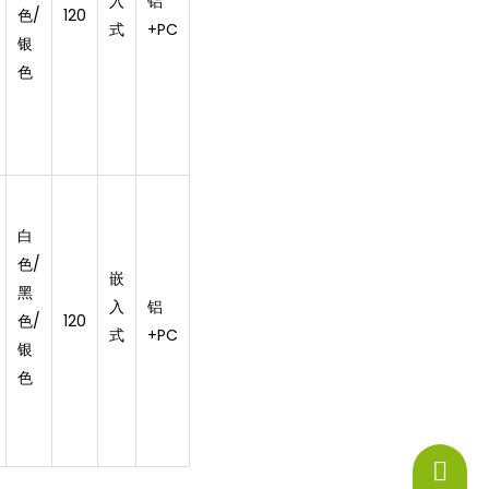
入
铝
色/
120
式
+PC
银
色
白
色/
嵌
黑
入
铝
色/
120
式
+PC
银
色
+86-13