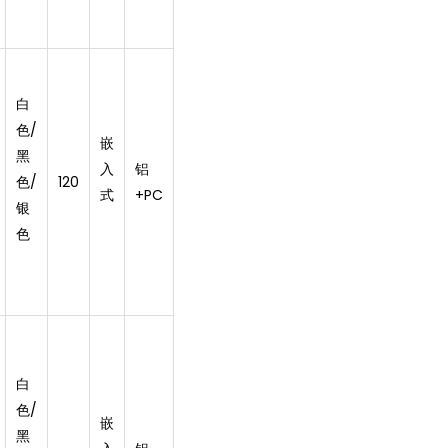
白
色/
嵌
黑
入
铝
色/
120
式
+PC
银
色
白
色/
嵌
黑