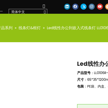
简体中文
产品系列
»
线条灯&框灯
»
Led线性办公到嵌入式线条灯 LL0106R
Led线性办公
产品型号
：LL0106R-
尺寸
：65*35*1200m
包装
：PE袋、内盒