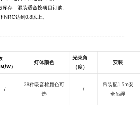
做库存，混装适合按项目订购。
下NRC达到0.8以上。
光束角
效
灯体颜色
安装
LM/W）
（度）
38种吸音棉颜色可
吊装配1.5m安
/
/
选
全吊绳