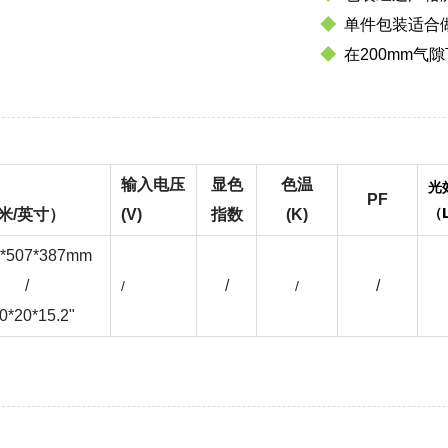
◆
单件包装适合
◆
在200mm气隙
输入电压
显色
色温
光
PF
（
米/英寸）
(V)
指数
(K)
7*507*387mm
/
/
/
/
/
0*20*15.2"