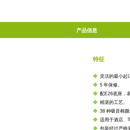
产品信息
特征
◆
灵活的最小起
◆
5 年保修。
◆
配E26底座，
◆
精湛的工艺。
◆
38 种吸音棉
◆
适用于酒店、
◆
包装经过严格