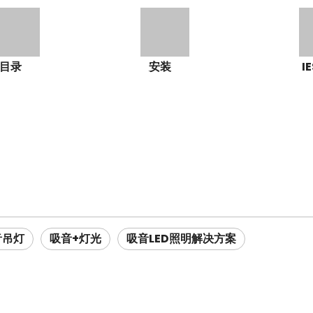
目录
安装
I
音吊灯
吸音+灯光
吸音LED照明解决方案