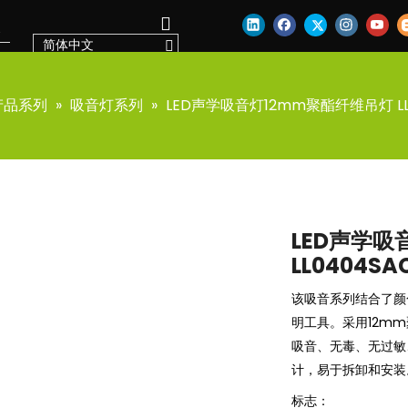
简体中文
产品系列
»
吸音灯系列
»
LED声学吸音灯12mm聚酯纤维吊灯 LL
LED声学吸
LL0404SA
该吸音系列结合了颜
明工具。采用12m
吸音、无毒、无过敏
计，易于拆卸和安装
标志：