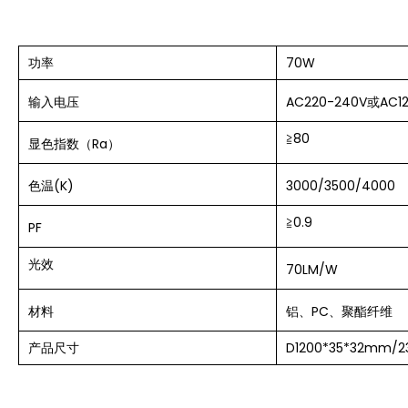
功率
70W
输入
电压
AC220-240V或AC12
≧
80
显色指数（Ra）
色温(K)
3000/3500/4000
≧
0.9
PF
光效
70LM/W
材料
铝、PC、
聚酯纤维
产品尺寸
D1200*35*32
mm
/
2