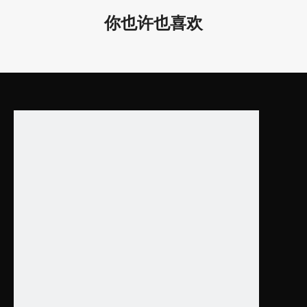
提供快速交货！
你也许也喜欢
上一条:
下一条:
led环形吸音灯
led声学圆灯
吊灯LED声学灯
酒店照明工程
圆形led顶灯