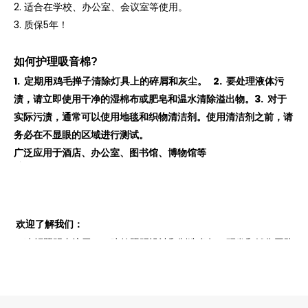
2. 适合在学校、办公室、会议室等使用。
3. 质保
5年！
如何护理吸音棉
?
1. 定期用鸡毛掸子清除灯具上的碎屑和灰尘。 2. 要处理液体污
渍，请立即使用干净的湿棉布或肥皂和温水清除溢出物。3. 对于
实际污渍，通常可以使用地毯和织物清洁剂。使用清洁剂之前，请
务必在不显眼的区域进行测试。
广泛应用于酒店、办公室、图书馆、博物馆等
欢迎了解我们：
1. 凌轩照明专注于LED建筑照明设计和制造多年，研发和销售团队
从事照明行业超过20年！
2. 欧洲、北美、东南亚、中东市场，支持ODM！
3. 提供建筑照明解决方案，一小时内提供快速报价 ，2-4周内即可