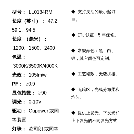
◆ 支持灵活的最小起订
型号：
LL0134RM
量。
长度（英寸）：
47.2、
59.1、94.5
◆ ETL 认证，5 年保修。
长度
（毫米）：
1200、1500、2400
◆ 常规颜色：黑、白、
色温：
银，其它颜色可定制。
3000K/3500K/4000K
◆ 工艺精致，无缝拼接。
光效：
105lm/w
PF：
≧0.9
◆ 无暗区，光线分布柔和
显色指数：
≧90
均匀。
调光：
0-10V
驱动：
Cupower 或同
◆ 提供上发光、下发光和
等装置
上下发光的不同发光方式
灯珠：
欧司朗 或同等