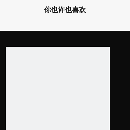
LL0134RM-1200
25W
35*35*1200/1.4*1.4*4
你也许也喜欢
LL0134RM-1500
36W
35*35*1500/1.4*1.4*5
LL0134RM-2400
50W
35*35*2400/1.4*1.4*9
下载
数据表
目录
上一条:
下一条:
线性LED灯具照明
吸顶式线性建筑照明