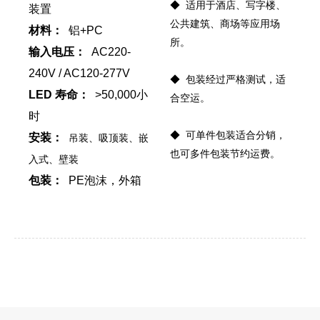
◆ 适用于酒店、写字楼、
装置
公共建筑、商场等应用场
材料：
铝+PC
所。
输入电压：
AC220-
240V / AC120-277V
◆ 包装经过严格测试，适
LED 寿命：
>50,000小
合空运。
时
◆ 可单件包装适合分销，
吊装、吸顶装、嵌
安装：
也可多件包装节约运费。
入式、壁装
包装：
PE泡沫，外箱
同系列的其他产品
型号
功率
尺寸（毫米/英寸）