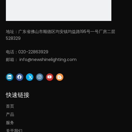
LED 线性吸顶式灯
线性照明解决方案
线性 LED 吸顶灯
吸顶式线性照明
地址：广东省佛山市顺德区均安镇均益路195号一号厂房二层
线性吸顶式灯
线性办公室照明解决方案
528329
室内线性吸顶式灯
吸顶式线性办公室照明
电话：020-22863929
邮箱：
info@newshinelighting.com
快速链接
首页
产品
服务
关于我们