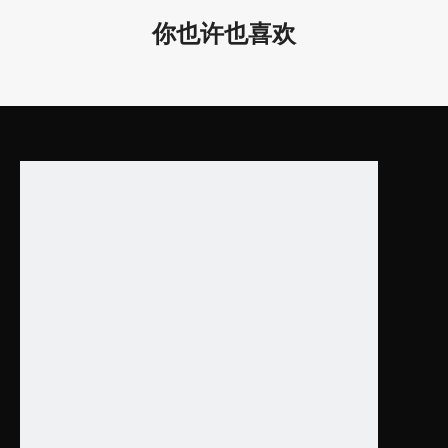
你也许也喜欢
广泛应用于办公室、学校、酒店、机场、商店等。
为什么选择我们？
1. 凌轩照明专注于LED建筑照明设计和制造多年，研发和销售
团队从事照明行业平均10年以上！
2. 无缝沟通，总经理可以用流利的英语与客户就项目进行深
入讨论。
3. 快速建筑照明解决方案供应商，一小时内快速报价， 2-4
周内即可快速交货！
4、基于创新设计和定位优势供应链的高性价比。