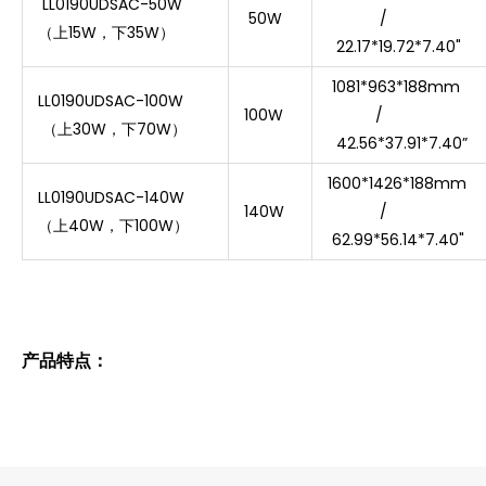
LL0190UDSAC-50W
50W
/
（上15W，下35W）
22.17*19.72*7.40"
1081*963*188mm
LL0190UDSAC-100W
100W
/
（上30W，下70W）
42.56*37.91*7.40”
1600*1426*188mm
LL0190UDSAC-140W
140W
/
（上40W，下100W）
62.99*56.14*7.40"
产品特点：
1. 适合办公室、学校、酒店、机场、商店等使用。
2. 38 种吸音棉颜色可供选择。
3. 保修期5年！