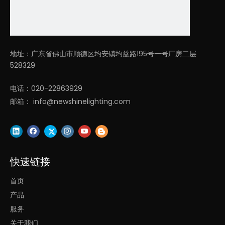
上一条:
下一条:
地址：广东省佛山市顺德区均安镇均益路195号一号厂房二层
LED吸音板吊装Y灯
室内装饰Y灯吸音声学led
528329
办公室Y形吸音灯
LED上下照明Y形吸音灯
电话：020-22863929
邮箱：
info@newshinelighting.com
快速链接
首页
产品
服务
关于我们