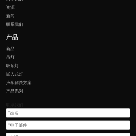
产品特色：
资源
1.
简洁的设计，良好均匀的照明分布，4 种尺寸可供选择。
新闻
2.适用于办公室、学校、酒店、
接待室
、商店等
联系我们
3、悬挂式和明装式，安装方便 维护，5年保修。
产品
广泛应用于酒店、办公室、健身房接待室、教室、餐厅等。
新品
吊灯
吸顶灯
我们的核心竞争力：
嵌入式灯
1. 凌轩照明专注于 LED办公灯光设计和制造多年，研发和销售团队
声学解决方案
平均从事照明工作10年以上！
2. 丰富的欧洲、北美、东南亚、中东市场项目经验！
产品系列
3. 快速解决方案提供商，一小时内快速报价，2-4周内快速交货！
联系我们
上一条:
下一条: