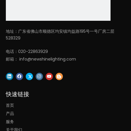
LL0185UDM-120W
900*900*95
（上发光36w，下发光84w）
120W
地址：广东省佛山市顺德区均安镇均益路195号一号厂房二层
35.43*35.43*3
528329
电话：020-22863929
LL0185UDM-220W
邮箱：
info@newshinelighting.com
（上发光 66w，下发光154w）
1200*1200*9
220W
47.24*47.24*
快速链接
首页
产品
服务
关于我们