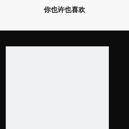
LL0175S-
60/
100W
你也许也喜欢
100W
D59
.0*2
.6
D18
00*
60
LL0175S-
120W
/
120W
D70
.8*2
.6
产品特色：
1.
有 25W、36W、60W、80W、100W、120W可选。
颜色是
白
色的。
2. 适用于酒店、办公室、健身房接待室、教室、餐厅等。