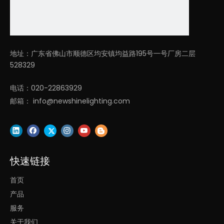
3. 吊装和吸顶，安装方便，维修率低。
4.
质保5年！
广泛应用于酒店、办公室、健身房接待室、教室、餐厅等。
地址：广东省佛山市顺德区均安镇均益路195号一号厂房二层
528329
我们的核心竞争力：
电话：020-22863929
邮箱：
info@newshinelighting.com
1. 凌轩照明专注于LED建筑照明设计和制造多年，研发和销售团队
从事照明行业超过20年！
2. 丰富的欧洲、北美、东南亚、中东市场项目经验！
3. 提供建筑照明解决方案，一小时内提供快速报价 ，2-4周内即可
提供快速交货！
快速链接
首页
产品
上一条:
服务
下一条:
关于我们