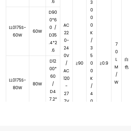
.6
3
0
D90
0
0*6
AC
0
LL0175S-
0 /
60W
22
K
60W
D35
0-
/
.4*2
7
24
3
.6
0
0V
5
L
白
D12
/
≧
90
0
≧
0.9
M
色
00*
AC
0
/
60
120
K
LL0175S-
W
80W
/
-
/
80W
D4
27
4
7.2*
7V
0
2.6
0
0
D15
K
00*