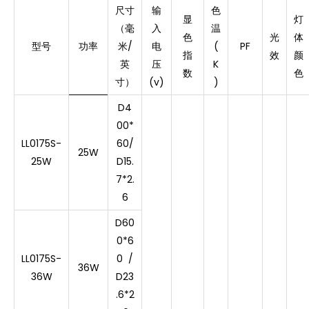
尺寸
输
色
显
灯
（毫
入
温
色
光
体
型号
功率
米/
电
(
PF
指
效
颜
英
压
K
数
色
寸）
(v)
)
D4
00*
LL0175S-
60/
25W
25W
D15.
7*2.
6
D60
0*6
LL0175S-
0 /
36W
36W
D23
.6*2