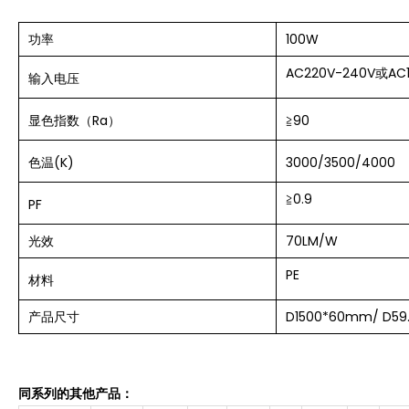
功率
100W
AC220V-240V或AC1
输入
电压
显色指数（Ra）
≧90
色温(K)
3000/
3500/
4000
≧
0.9
PF
光效
70LM/W
PE
材料
产品尺寸
D1500*60mm/ D59.
同系列的其他产品：