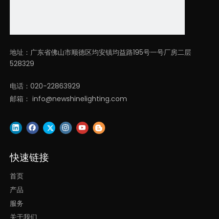
上一条:
下一条:
地址：广东省佛山市顺德区均安镇均益路195号一号厂房二层
528329
LED室内圆形照明
办公室led照明圆形
电话：020-22863929
邮箱：
info@newshinelighting.com
办公室吊线灯双色
灯饰卧室灯圆形吊线
会议室用吊顶灯LED
快速链接
首页
产品
服务
关于我们