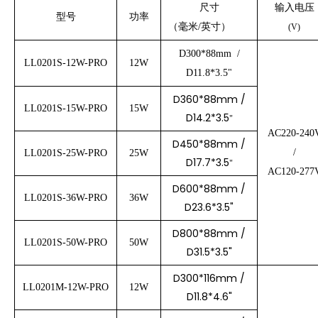
尺寸
输入电压
型号
功率
（
毫米/英寸）
(V)
D300*88mm /
LL0201S-12W-PRO
12W
D11.8*3.5"
D360*88mm /
LL0201S-15W-PRO
15W
D14.2*3.5
"
AC220-240
D450*88mm /
/
LL0201S-25W-PRO
25W
D17.7*3.5
"
AC120-277
D600*88mm /
LL0201S-36W-PRO
36W
D23.6*3.5"
D800*88mm /
LL0201S-50W-PRO
50W
D31.5*3.5"
D300*116mm /
LL0201M-12W-PRO
12W
D11.8*4.6"