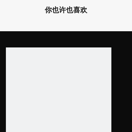
4. 保质期5年！
你也许也喜欢
广泛应用于酒店、办公室、健身房接待室、教室、餐厅
等。
我们的核心竞争力：
1. 凌轩照明专注于LED装饰照明设计和制造多年，研发和销售团队
从事照明平均超过10年！
2、有丰富的欧洲、北美、东南亚、中东市场项目经验！
3. 快速提供建筑照明解决方案供应商，一小时内提供快速报价，
2-4周内即可快速交货！
4. 创新设计，性价比高。