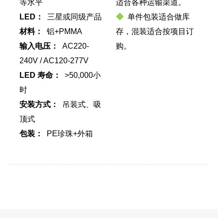
等水平
适合各种运输渠道。
LED：
三星或同级产品
◆
单件包装适合做库
材料：
铝+PMMA
存，混装适合按项目订
输入电压：
AC220-
购。
240V / AC120-277V
LED 寿命：
>50,000小
时
安装方式：
吊装式、吸
顶式
包装：
PE珍珠+外箱
同系列的其他产品
尺寸
型号
功率
（毫米/英寸）