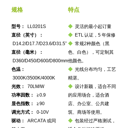
规格
特点
型号：
LL0201S
◆
灵活的最小起订量
直径（英寸）：
◆
ETL 认证，5 年保修
D14.2/D17.7/D23.6/D31.5"
◆
常规2种颜色（黑
直径（毫米）：
色、白色），可定制其
D360/D450/D600/D800mm
他颜色。
色温：
◆
光线分布均匀，工艺
3000K/3500K/4000K
精湛。
光效：
70LM/W
◆
设计新颖，适合不同
功率因数：
≧0.9
的应用场合，适合酒
显色指数：
≧90
店、办公室、公共建
调光方式：
0-10V
筑、商场等使用。
驱动：
ARCATA 或同
◆
包装经过严格测试，