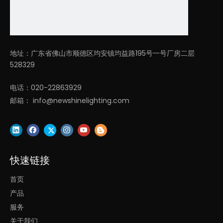
简客厅灯LED
店铺顶灯圆形装饰灯
高端客厅灯
空心圆形吊灯
地址：广东省佛山市顺德区均安镇均益路195号一号厂房二层
528329
电话：020-22863929
邮箱：
info@newshinelighting.com
快速链接
首页
产品
服务
关于我们