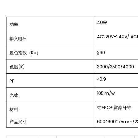
40W
功率
AC220V-240V/ AC
输入电压
显色指数（Ra）
≧90
色温(K)
3000/3500/4000
≧0.9
PF
105lm/w
光效
铝+PC+ 聚酯纤维
材料
产品尺寸
600*600*75mm
/
2