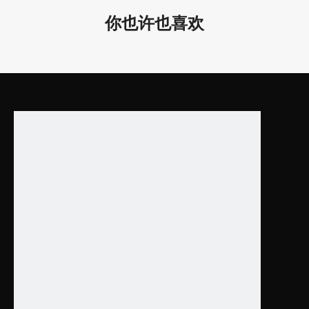
售团队从事照明行业超过20年。
你也许也喜欢
2. 我们所有的 LED 线性灯在研发过程中和发货前都在我们的测试
实验室经过严格的合格/测试。我们根据应用进行耐热测试、高温
测试、开关灯测试、电流测试、老化测试、称重测试、包装跌落测
试等。
3. 提供建筑照明解决方案,一小时内快速报价, 2-4周交货！
上一条:
下一条:
方形吊灯声学照明
室内吊灯声学照明
建筑照明制造商