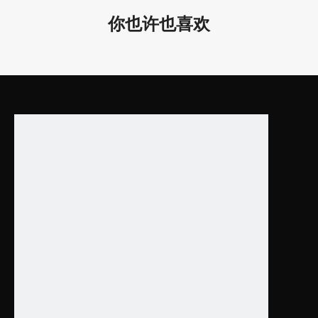
LL0149R-1500
115*35*1500mm /
AC22
80W
你也许也喜欢
4.53*1.38*59.06”
AC12
LL0149R-2400
115*35*2400mm /
100W
4.53*1.38*94.49”
产品特点：
1. 不同尺寸可供选择。
2. 适合在学校、办公室、会议室等使用。
3. 可悬挂和吸顶安
4. 保修期为5年！
广泛应用于酒店、办公室、图书馆、博物馆等。
为什么选择我们？