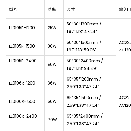
型号
功率
尺寸
输入
50*30*1200mm /
LL0105R-1200
25W
1.97*1.18*47.24”
50*30*1500mm /
AC22
LL0105R-1500
36W
1.97*1.18*59.06'
AC12
LL0105R-2400
50*30*2400mm /
50W
1.97*1.18*94.49”
65*35*1200mm /
LL0106R-1200
36W
2.59*1.38*47.24”
65*35*1500mm /
AC22
LL0106R-1500
50W
2.59*1.38*47.24”
AC12
LL0106R-2400
65*35*2400mm /
70W
2.59*1.38*47.24”