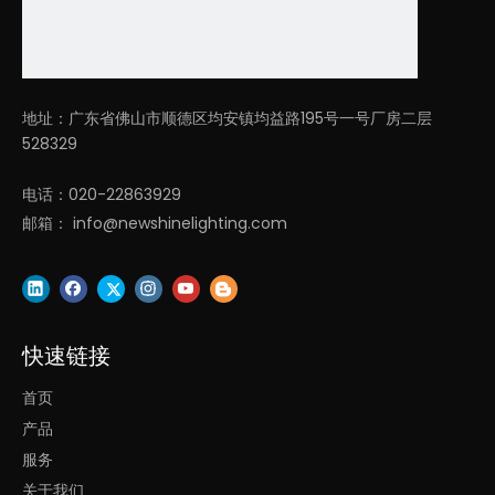
1. 凌轩照明有限公司, 专注LED建筑照明, 设计和生产多年, 研发和销
售团队从事照明行业超过20年。
地址：广东省佛山市顺德区均安镇均益路195号一号厂房二层
2. 我们所有的 LED 线性灯在研发过程中和发货前都在我们的测试
528329
实验室经过严格的合格/测试。我们根据应用进行耐热测试、高温
测试、开关灯测试、电流测试、老化测试、称重测试、包装跌落测
电话：020-22863929
试等。
邮箱：
info@newshinelighting.com
3. 提供建筑照明解决方案,一小时内快速报价, 2-4周交货！
快速链接
上一条:
首页
产品
下一条:
服务
关于我们