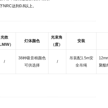
下NRC达到0.8以上。
光效
光束角
灯体颜色
安装
LM/W）
（度）
38种吸音棉颜色
吊装配1.5m安
12m
/
/
可供选择
全吊绳
聚酯