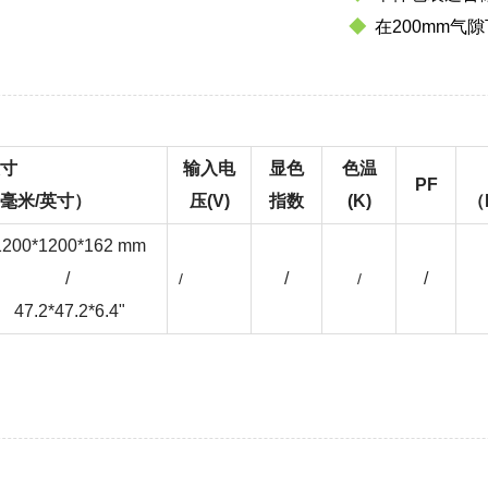
◆
在200mm气隙
寸
输入电
显色
色温
PF
毫米/英寸）
压(V)
指数
(K)
（
1200*1200*162 mm
/
/
/
/
/
47.2*47.2*6.4"