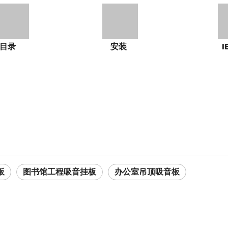
目录
安装
I
板
图书馆工程吸音挂板
办公室吊顶吸音板