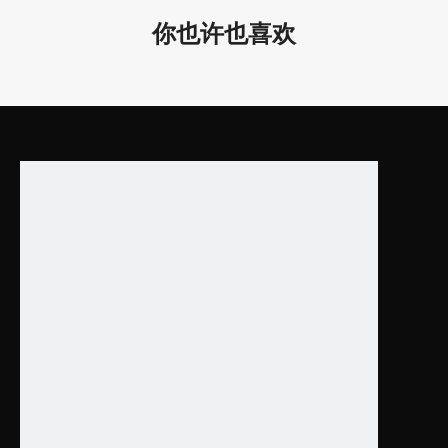
你也许也喜欢
上一条:
下一条:
线性吸音板
线性声学装置
吸音线条吊板
吊装线性吸音产品