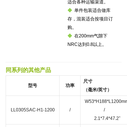
适合各种运输渠道。
◆
单件包装适合做库
存，混装适合按项目订
购。
◆
在200mm气隙下
NRC达到0.8以上。
同系列的其他产品
尺寸
型号
功率
（毫米/英寸）
W53*H188*L1200m
LL0305SAC-H1-1200
/
/
2.1*7.4*47.2"