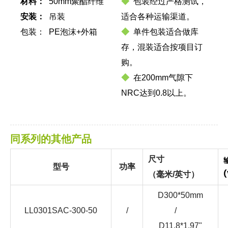
材料：
50mm聚酯纤维
◆
包装经过严格测试，
安装：
吊装
适合各种运输渠道。
包装： PE泡沫+外箱
◆
单件包装适合做库
存，混装适合按项目订
购。
◆
在200mm气隙下
NRC达到0.8以上。
同系列的其他产品
尺寸
型号
功率
(
（毫米/英寸）
D300*50mm
LL0301SAC-300-50
/
/
D11.8*1.97"