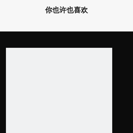
你也许也喜欢
规格书
目录
上一条:
下一条:
吊装吸音板声学材料
吸音板圆形
室内吸音解决方案
吸音天花吊板