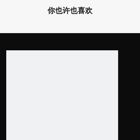
（上20w，下30w）
D18.9*4.0
你也许也喜欢
LL0112UDS-80W-PRO
D600*100 /
80W
（上30w，下50w）
D23.6*4.0
下载
规格书
目录
上一条:
下一条:
led灯圆形灯
led圆形顶灯办公室灯
天花灯