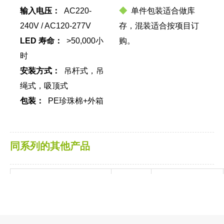
输入电压：
AC220-
◆
单件包装适合做库
240V / AC120-277V
存，混装适合按项目订
LED 寿命：
>50,000小
购。
时
安装方式：
吊杆式，吊
绳式，吸顶式
包装：
PE珍珠棉+外箱
同系列的其他产品
尺寸
型号
功率
（毫米/英寸）
LL0112UDS-50W-PRO
D480*100 /
50W