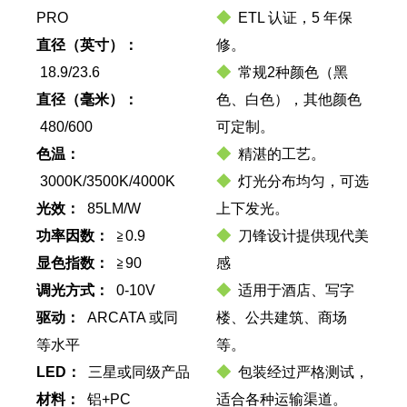
PRO
◆
ETL 认证，5 年保
直径（英寸）：
修。
18.9/23.6
◆
常规2种颜色（黑
直径（毫米）：
色、白色），其他颜色
480/600
可定制。
色温：
◆
精湛的工艺。
3000K/3500K/4000K
◆
灯光分布均匀，可选
光效：
85LM/W
上下发光。
功率因数：
≧0.9
◆
刀锋设计提供现代美
显色指数：
≧90
感
调光方式：
0-10V
◆
适用于酒店、写字
驱动：
ARCATA 或同
楼、公共建筑、商场
等水平
等。
LED：
三星或同级产品
◆
包装经过严格测试，
材料：
铝+PC
适合各种运输渠道。