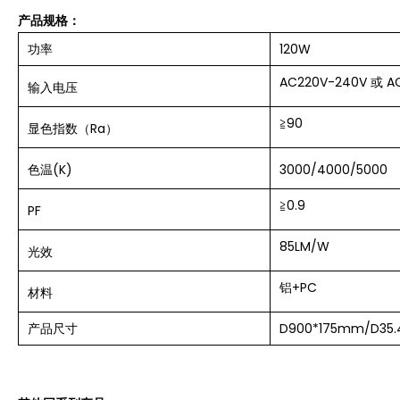
产品规格：
功率
120W
AC220V-240V 或 A
输入
电压
≧
90
显色指数（Ra）
色温(K)
3000/4000/5000
≧
0.9
PF
85LM/W
光效
铝+PC
材料
产品尺寸
D900*175mm/
D35.