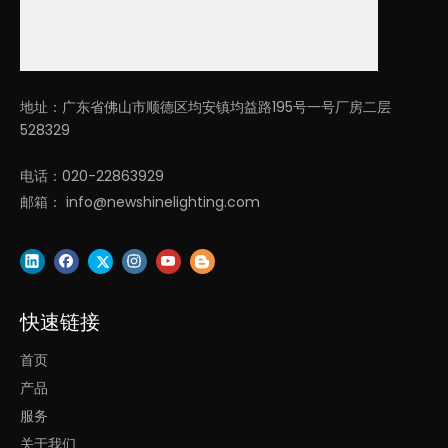
广泛应用于酒店、办公室、健身房、接待室、教室、餐厅等。
我们的核心竞争力：
地址：广东省佛山市顺德区均安镇均益路195号一号厂房二层
1. 凌轩照明多年专注于LED
建筑照明和LED现代吊灯照明设计和
528329
制造，研发和销售团队从事照明行业平均10年以上！
2、有丰富的欧洲、北美、东南亚、中东市场项目经验！
电话：020-22863929
3. 快速照明解决方案提供商，一小时内快速报价，2-4周内快速交
邮箱：
info@newshinelighting.com
货！
快速链接
上一条:
首页
下一条:
产品
服务
上下发光办公室led吸顶灯
led办公室照明灯
关于我们