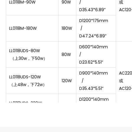
LL0118M-90W
90W
/
或
D35.43*6.89”
AC120
D1200*175mm
LL0118M-180W
180W
/
D47.24*6.89”
D600*140mm
LL0118UDS-80W
80W
/
（上30w，下50w）
D23.62*5.51”
D900*140mm
AC22
LL0118UDS-120W
120W
/
或
（上48w，下72w）
D35.43*5.51”
AC120
D1200*140mm
LL0118UDS-220W
220W
/
（上88w，下132w）
D47.24*5.51”
D600*175mm
LL0118UDM-80W