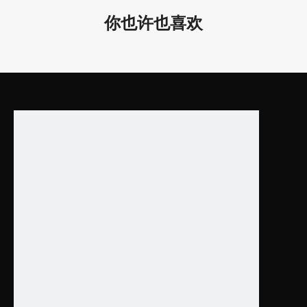
80W
/
（上30w，下50w）
你也许也喜欢
D23.62*6.89”
D900*175mm
AC22
LL0118UDM-120W
120W
/
或
（上48w，下72w）
D35.43*6.89”
AC120
D1200*175mm
LL0118UDM-150W
150W
/
（上50w，下100w）
D47.24*6.89”
产品特点：
1. 尺寸：D600、D900、D1200可供选择。
2. 多种安装方式可供选择：悬挂式、吸顶式
3. 灯体颜色可不同颜色混合，可定制。
4. 保修5年！
5. 上下发光。