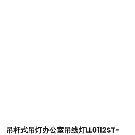
吊杆式吊灯办公室吊线灯LL0112ST-