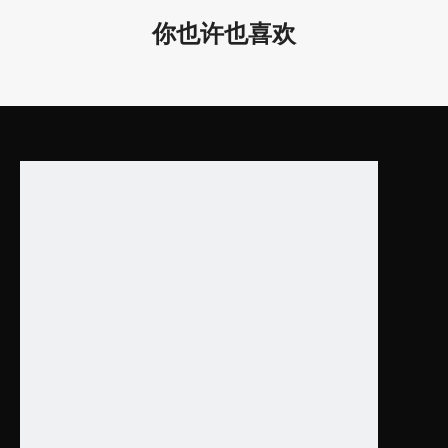
25W
20.1*3.7
你也许也喜欢
AC220-
LL0112R-
D630*
95/
40W
240V
40W
24.8*3.7
/
≧
90
LL0112R-
D930*
95/
AC120-
90W
90W
36.6*3.7
277V
LL0112R-
D1230*
95/
150W
150W
512.5*3.7
产品特点：
1.有15W、20W、25W、40W、90W、180W可供选择。
可以做
白
色和黑色。
2.适用于酒店、办公室、健身房接待室、教室、餐厅等。
3. 吊装或者吸顶，安装方便，易维护。
4.
保修期是 5年！