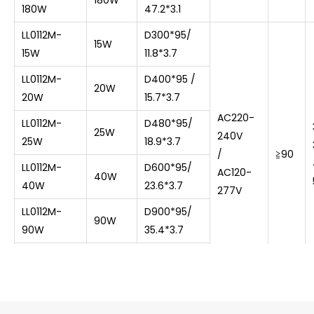
180W
180W
47.2*3.1
LL0112M-
D300*95/
15W
15W
11.8*3.7
LL0112M-
D400*95 /
20W
20W
15.7*3.7
AC220-
LL0112M-
D480*95/
25W
240V
25W
18.9*3.7
/
≧
90
LL0112M-
D600*95/
AC120-
40W
40W
23.6*3.7
277V
LL0112M-
D900*95/
90W
90W
35.4*3.7
LL0112M-
D1200*95/
150W
150W
47.2*3.7
LL0112R-
D510*
95/
25W