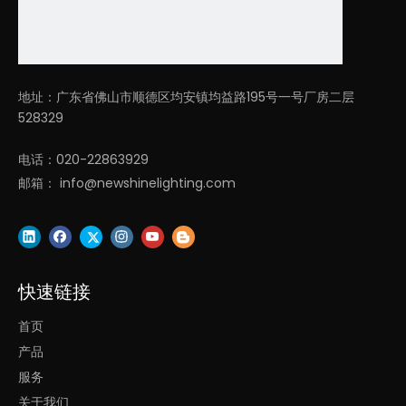
广泛应用于酒店、办公室、健身房接待室、教室、餐厅等。
我们的核心竞争力：
地址：广东省佛山市顺德区均安镇均益路195号一号厂房二层
528329
1. 凌轩照明专注于 LED建筑照明多年，研发和销售团队从事照明平
均超过10年！
电话：020-22863929
2. 丰富的欧洲、北美、东南亚、中东市场项目经验！
邮箱：
info@newshinelighting.com
3. 快速建筑照明解决方案 供应商，一小时内快速报价，2-4周内
快速交货！
4. 创新设计，性价比高。
上一条:
快速链接
下一条:
首页
产品
服务
led灯圆形吸顶灯
圆形吸顶灯
关于我们