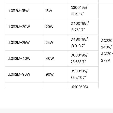
D300*95/
LL0112M-15W
15W
11.8*3.7"
D400*95 /
LL0112M-20W
20W
15.7*3.7"
D480*95/
AC220
LL0112M-25W
25W
18.9*3.7"
240V/
AC120
D600*95/
LL0112M-40W
40W
277V
23.6*3.7"
D900*95/
LL0112M-90W
90W
35.4*3.7"
D1200*95/
LL0112M-150W
150W
47.2*3.7"
D510*
95/
LL0112R-25W
25W
20.1*3.7"