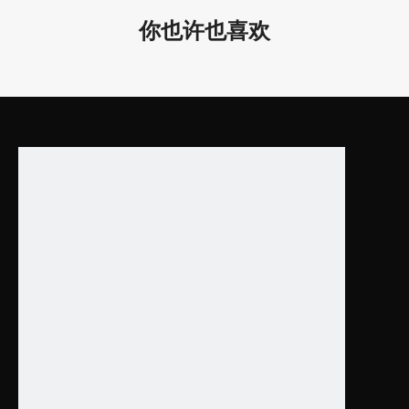
D630*
95/
你也许也喜欢
AC220
LL0112R-40W
40W
24.8*3.7"
240V/
AC120
D930*
95/
LL0112R-90W
90W
277V
36.6*3.7"
D1230*
95/
LL0112R-150W
150W
512.5*3.7"
产品特色：
1.
功率15W、20W、25W、40W、90W 和 150W可选。
灯体
可以
是白色和黑色或其他定制颜色。
2.适用于酒店、办公室、健身房接待室、教室、餐厅等。
3. 悬挂式或明装式，安装方便，维护方便。
4.
保修期是 5年！