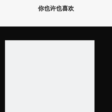
0*2
你也许也喜欢
LL0114S-
4 /
90W
90W
D35
.4*
0.9
D30
0*5
LL0114M-
5 /
15W
15W
D11.
8*2.
2
D4
00*
LL0114M-
55/
20W
20W
D15.
AC
7*2.