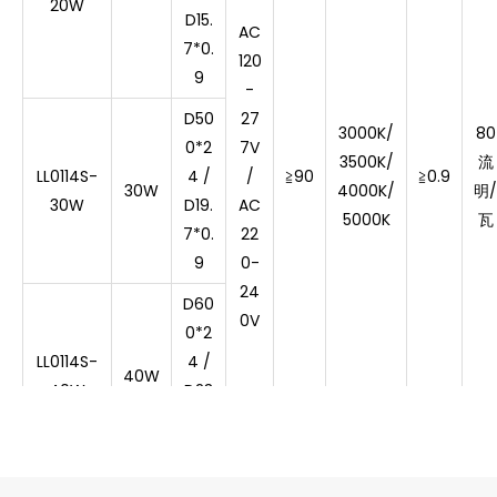
20W
D15.
AC
7*0.
120
9
-
D50
27
3000K/
80
0*2
7V
3500K
/
流
LL0114S-
4 /
/
≧9
0
≧
0.9
30W
4000K/
明/
30W
D19.
AC
5000K
瓦
7*0.
22
9
0-
24
D60
0V
0*2
LL0114S-
4 /
40W
40W
D23
.6*0
.9
D90