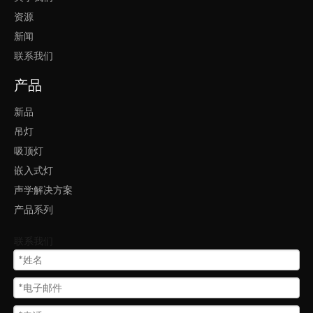
90
W
D35
资源
.4*2
新闻
.2
联系我们
产品
产品特色：
新品
1.
功率为 15W、20W、30W、40W 和90W 设计。
灯体可选
白
吊灯
色和黑色。
吸顶灯
2.适用于酒店、办公室、健身房接待室、教室、餐厅等。
嵌入式灯
3. 悬挂式或明装式，安装方便，易维护。
声学解决方案
4.
保修期是 5年！
产品系列
广泛应用于酒店、办公室、健身房接待室、教室、餐厅等。
联系我们
欢迎了解我们：