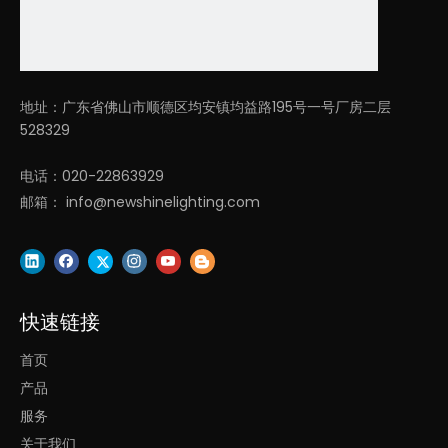
120
2
-
D50
27
0*5
3000K/
80
7V
LL0114M-
5/
3500K
/
流
地址：广东省佛山市顺德区均安镇均益路195号一号厂房二层
30W
/
≧9
0
≧
0.9
30W
D19.
4000K/
明/
528329
AC
7*2.
5000K
瓦
22
电话：020-22863929
2
0-
邮箱：
info@newshinelighting.com
D60
24
0*5
0V
LL0114M-
5/
40W
40W
D23
.6*2
快速链接
.2
首页
D90
产品
0*5
服务
LL0114
M-
5/
关于我们
90W