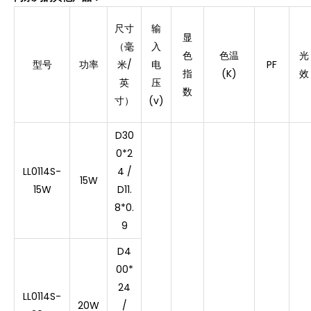
尺寸
输
显
（毫
入
色
色温
光
型号
功率
米/
电
PF
指
(K)
效
英
压
数
寸）
(v)
D30
0*2
LL0114S-
4 /
15W
15W
D11.
8*0.
9
D4
00*
24
LL0114S-
20W
/