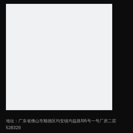
天空灯
地址：广东省佛山市顺德区均安镇均益路195号一号厂房二层
528329