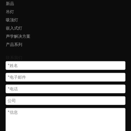
新品
吊灯
月亮灯led灯天花板吸顶装圆形灯LL0112M
吸顶灯
嵌入式灯
声学解决方案
产品系列
联系我们
吊装吸音圆环灯