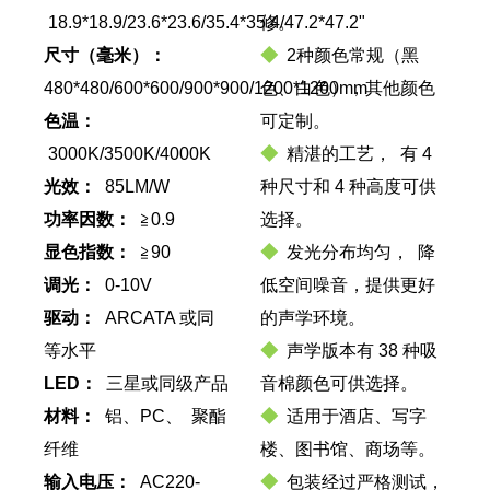
18.9*18.9/23.6*23.6/35.4*35.4/47.2*47.2"
修。
尺寸
（毫米）：
◆
2种颜色常规（黑
480*480/600*600/900*900/1200*1200mm
色、白色），其他颜色
色温：
可定制。
3000K/3500K/4000K
◆
精湛的工艺， 有 4
光效：
85LM/W
种尺寸和 4 种高度可供
功率因数：
≧0.9
选择。
显色指数：
≧90
◆
发光分布均匀， 降
调光：
0-10V
低空间噪音，提供更好
驱动：
ARCATA 或同
的声学环境。
等水平
◆
声学版本有 38 种吸
LED：
三星或同级产品
音棉颜色可供选择。
材料：
铝、PC、 聚酯
◆
适用于酒店、写字
纤维
楼、图书馆、商场等。
输入电压：
AC220-
◆
包装经过严格测试，