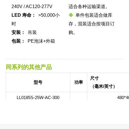
240V / AC120-277V
适合各种运输渠道。
LED 寿命：
>50,000小
◆
单件包装适合做库
时
存，混装适合按项目订
安装：
吊装
购。
包装：
PE泡沫+外箱
同系列的其他产品
尺寸
型号
功率
（毫米/英寸）
LL0185S-25W-AC-300
480*48
LL0185S-25W-AC-600
480*48
25W
LL0185S-25W-AC-900
480*48