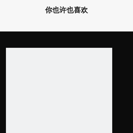
LL0185S-25W-AC-1200
480*48
你也许也喜欢
LL0185S-40W-AC-300
600*60
LL0185S-40W-AC-600
600*60
40W
LL0185S-40W-AC-900
600*60
LL0185S-40W-AC-1200
600*60
LL0185S-90W-AC-300
900*90
LL0185S-90W-AC-600
900*90
90W
LL0185S-90W-AC-900
900*90
LL0185S-90W-AC-1200
900*90
LL0185S-180W-AC-300
1200*12
LL0185S-180W-AC-600
1200*12
180W
LL0185S-180W-AC-900
1200*12