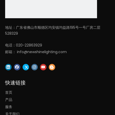
LL0185S-180W-AC-1200
1200*12
地址：广东省佛山市顺德区均安镇均益路195号一号厂房二层
528329
下载
电话：020-22863929
邮箱：
info@newshinelighting.com
规格书
目录
快速链接
首页
上一条:
产品
下一条:
服务
关于我们