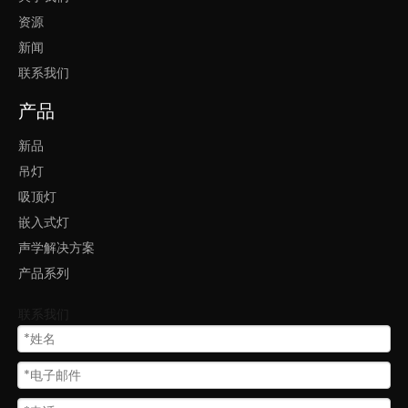
0*9
资源
LL0112M-
5/
90W
新闻
90W
35.
联系我们
4*3.
7"
产品
D12
新品
00*
吊灯
LL0112M-
95/
150W
吸顶灯
150W
47.
嵌入式灯
2*3.
声学解决方案
7"
产品系列
D51
0*
联系我们
LL0112R-
95/
25W
25W
20.1
*3.7
"