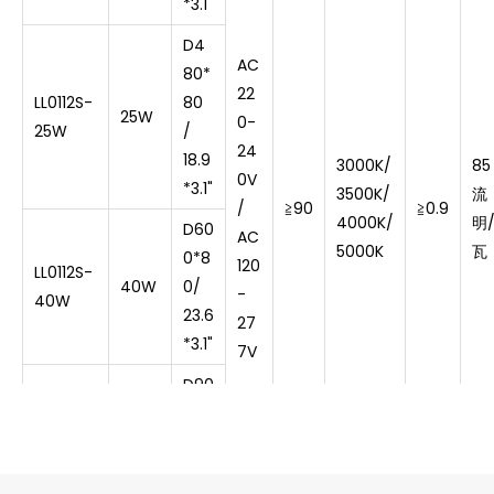
*3.1"
D4
AC
80*
22
LL0112S-
80
25W
0-
25W
/
24
18.9
3000K/
85
0V
*3.1"
3500K/
流
/
≧
90
≧
0.9
4000K/
明
D60
AC
5000K
瓦
0*8
120
LL0112S-
40W
0/
-
40W
23.6
27
*3.1"
7V
D90
0*8
LL0112S-
0/
90W
90W
35.