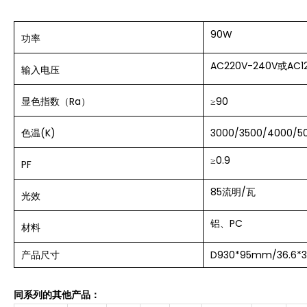
90W
功率
AC220V-240V或AC1
输入
电压
显色指数（Ra）
≥90
色温(K)
3000/
3500/
4000/5
≥
0.9
PF
85流明/瓦
光效
铝、PC
材料
产品尺寸
D930*95mm/36.6*3
同系列的其他产品：