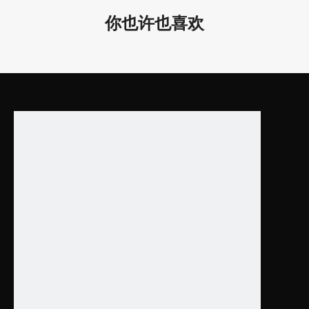
4*3.
你也许也喜欢
1"
D12
00*
LL0112S-
80/
180W
180W
47.
2*3.
1"
D30
0*9
LL0112M-
15W
5/
15W
11.8*
3.7"
D4
00*
LL0112M-
95/
20W