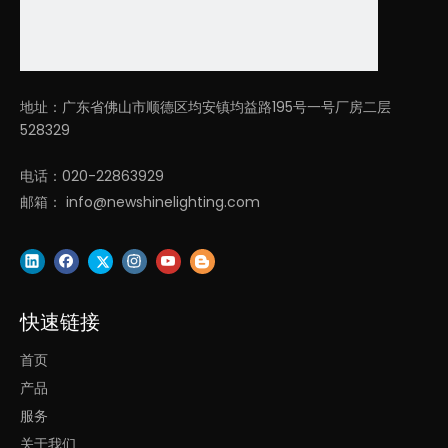
20W
15.7
*3.7
"
D4
地址：广东省佛山市顺德区均安镇均益路195号一号厂房二层
80*
AC
528329
LL0112M-
95/
22
25W
25W
18.9
电话：020-22863929
0-
*3.7
邮箱：
info@newshinelighting.com
24
3000K/
85
"
0V
3500K/
流
/
≧
90
≧
0.9
D60
4000K/
明
AC
0*9
5000K
瓦
120
LL0112M-
5/
快速链接
40W
-
40W
23.6
首页
27
*3.7
7V
产品
"
服务
D90
关于我们