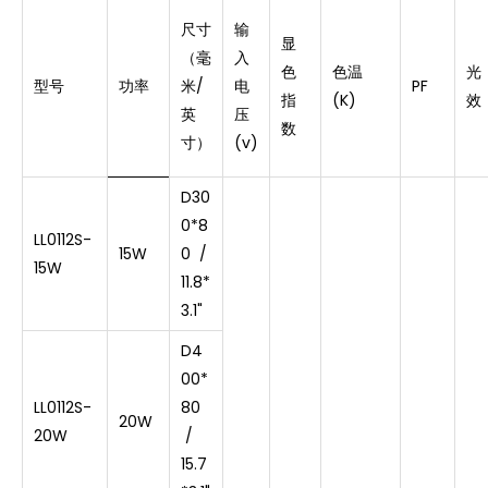
尺寸
输
显
（毫
入
色
色温
光
型号
功率
米/
电
PF
指
(K)
效
英
压
数
寸）
(v)
D30
0*8
LL0112S-
15W
0
/
15W
11.8*
3.1"
D4
00*
LL0112S-
80
20W
20W
/
15.7