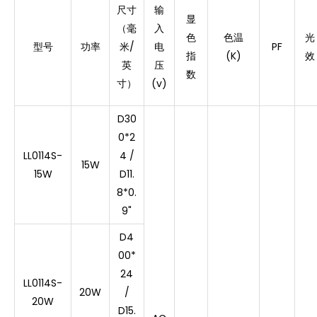
尺寸
输
显
（毫
入
色
色温
光
型号
功率
米/
电
PF
指
(K)
效
英
压
数
寸）
(v)
D30
0*2
LL0114S-
4 /
15W
15W
D11.
8*0.
9"
D4
00*
24
LL0114S-
20W
/
20W
D15.