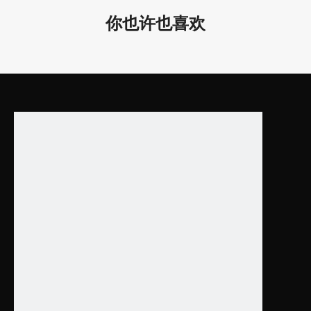
LL0114S-
4 /
你也许也喜欢
90W
90W
D35
.4*
0.9"
D30
0*5
LL0114M-
5 /
15W
15W
D11.
8*2.
2"
D4
00*
LL0114M-
55/
20W
20W
D15.
AC
7*2.
120
2"