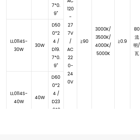
AC
7*0.
120
9"
-
D50
27
3000K/
80
0*2
7V
3500K
/
流
LL0114S-
4 /
/
≧9
0
≧
0.9
30W
4000K/
明/
30W
D19.
AC
5000K
瓦
7*0.
22
9"
0-
24
D60
0V
0*2
LL0114S-
4 /
40W
40W
D23
.6*0
.9"
D90
0*2