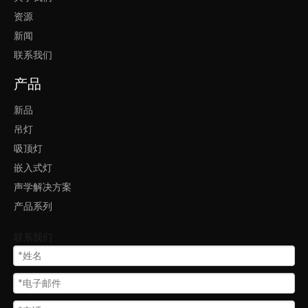
.4*2
资源
.2"
新闻
产品特色：
联系我们
1.
功率 15W、20W、30W、40W 和90W可选。
灯体可以是白色
产品
和黑色或者其他定制颜色。
2.适用于酒店、办公室、健身房接待室、教室、餐厅等。
新品
3. 吊装或者吸顶可选，安装方便，维护方便。
吊灯
4.
保修期是5年！
吸顶灯
广泛应用于酒店、办公室、健身房接待室、教室、餐厅等。
嵌入式灯
声学解决方案
产品系列
欢迎了解我们：
联系我们
1. 凌轩照明专注LED建筑照明多年，研发和销售团队从事照明平均
超过10年！
2. 丰富的欧洲、北美、东南亚、中东市场项目经验！
3. 快速解决方案提供商，一小时内快速报价，2-4周内快速交货！