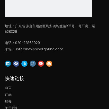
-
D50
27
0*5
3000K/
80
7V
LL0114M-
5/
3500K
/
流
30W
/
≧9
0
≧
0.9
30W
D19.
4000K/
明/
地址：广东省佛山市顺德区均安镇均益路195号一号厂房二层
AC
7*2.
5000K
瓦
528329
22
2"
0-
电话：020-22863929
D60
24
邮箱：
info@newshinelighting.com
0*5
0V
LL0114M-
5/
40W
40W
D23
.6*2
.2"
快速链接
D90
首页
0*5
产品
LL0114
M-
5/
服务
90W
90
W
D35
关于我们