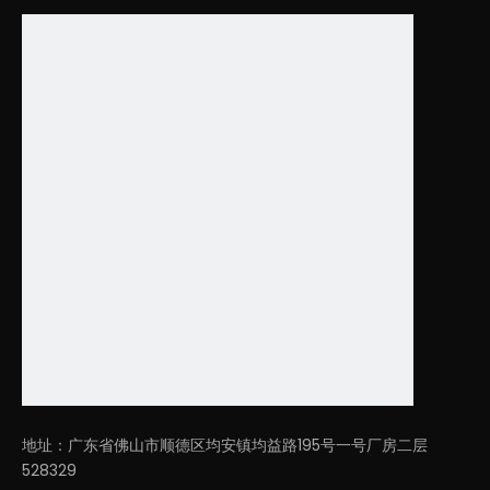
吊装吸音圆环灯
地址：广东省佛山市顺德区均安镇均益路195号一号厂房二层
528329