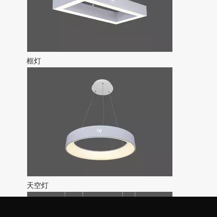
框灯
天空灯