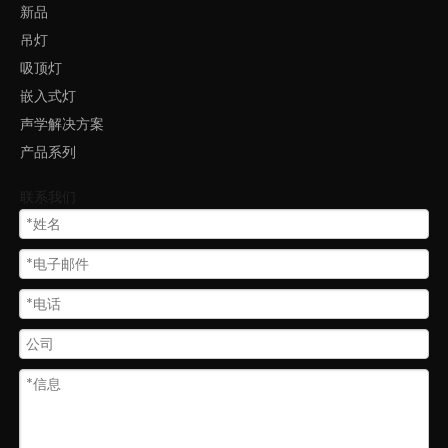
新品
吊灯
月亮灯led灯天花板吸顶装圆形灯LL0112M
吸顶灯
嵌入式灯
声学解决方案
产品系列
联系我们
圆环灯